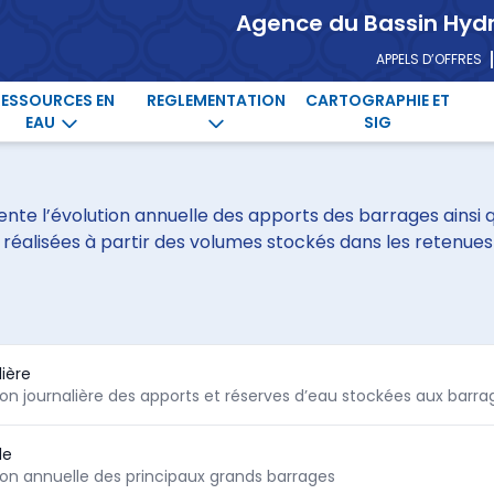
Agence du Bassin Hyd
APPELS D’OFFRES
RESSOURCES EN
REGLEMENTATION
CARTOGRAPHIE ET
EAU
SIG
ente l’évolution annuelle des apports des barrages ainsi q
 réalisées à partir des volumes stockés dans les retenue
lière
tion journalière des apports et réserves d’eau stockées aux barra
le
tion annuelle des principaux grands barrages