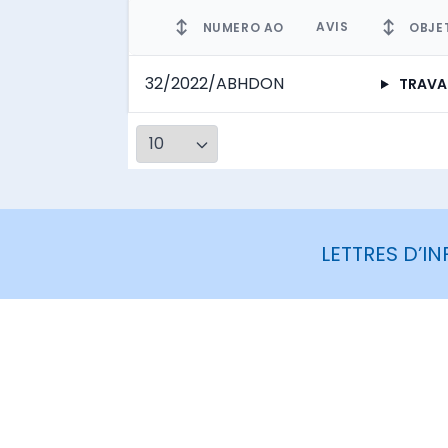
↕
↕
AVIS
NUMERO AO
OBJE
32/2022/ABHDON
TRAVAUX DE RE
LETTRES D’I